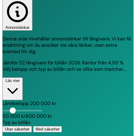
Annonslänkar
Denna sida innehåller annonslänkar till långivare. Vi kan få
ersättning om du ansöker via våra länkar, utan extra
kostnad för dig.
Jämför 52 långivare för billån 2026. Räntor från 4,50 %.
Välj belopp och typ av billån och se vilka som matchar
dina villkor direkt.
Läs mer
Lånebelopp
200 000 kr
50 000 kr
800 000 kr
Typ av billån
Utan säkerhet
Med säkerhet