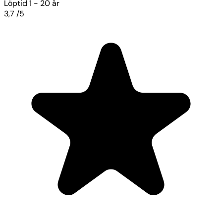
Löptid
1 - 20 år
3,7
/5