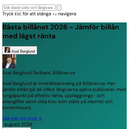
Tryck
för att stänga
navigera
ESC
↑↓
Bästa billånet 2026 - Jämför billån
med lägst ränta
Axel Berglund
Axel Berglund
Skribent, Billånen.se
Axel Berglund är innehållsansvarig på Billånen.se. Han
jämför billån på de villkor långivarna själva publicerar, med
tyngdpunkt på effektiv ränta, uppläggnings- och
aviavgifter samt vilka krav som ställs på inkomst och
kontantinsats.
Läs mer om Axel ↓
·
augusti 2026
·